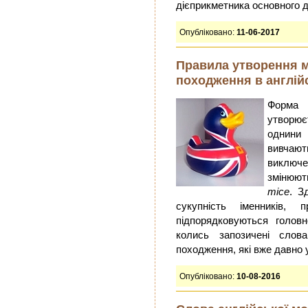
дієприкметника основного д
Опубліковано:
11-06-2017
Правила утворення м
походження в англійс
Форма 
утворю
однини 
вивчаю
виключ
змінюют
mice
. З
сукупність іменників,
підпорядковуються голов
колись запозичені слова
походження, які вже давно 
Опубліковано:
10-08-2016