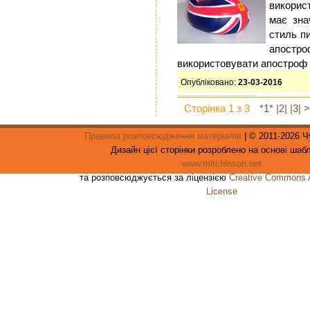
викорис
має зна
стиль п
апост
використовувати апостроф
Опубліковано:
23-03-2016
Сторінка 1 з 3
*1*
|2|
|3|
>
Правила розповсюдження матеріалів
| © 2011-2026 
Дизайн цієї сторінки розроблено на основі шаб
www.mitchinson.net
та розповсюджується за ліцензією
Creative Commons At
License