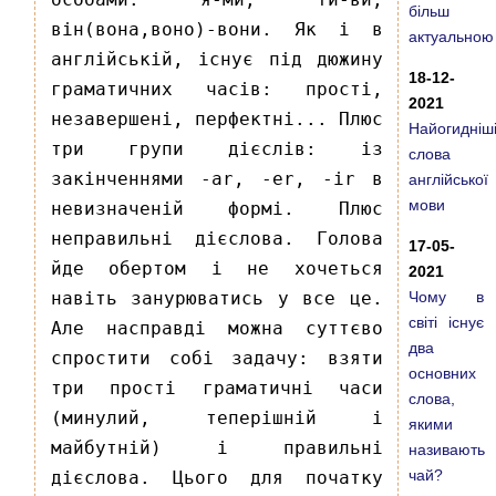
більш
він(вона,воно)-вони. Як і в
актуальною
англійській, існує під дюжину
18-12-
граматичних часів: прості,
2021
незавершені, перфектні... Плюс
Найогидніш
три групи дієслів: із
слова
закінченнями -ar, -er, -ir в
англійської
мови
невизначеній формі. Плюс
неправильні дієслова. Голова
17-05-
йде обертом і не хочеться
2021
навіть занурюватись у все це.
Чому в
світі існує
Але насправді можна суттєво
два
спростити собі задачу: взяти
основних
три прості граматичні часи
слова,
(минулий, теперішній і
якими
майбутній) і правильні
називають
чай?
дієслова. Цього для початку