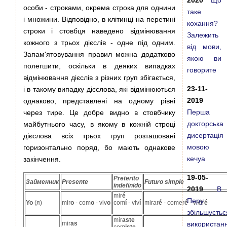
2020
Що
особи - строками, окрема строка для однини
таке
і множини. Відповідно, в клітинці на перетині
кохання?
строки і стовбця наведено відмінювання
Залежить
кожного з трьох дієслів - одне під одним.
від мови,
Запам'ятовування правил можна додатково
якою ви
полегшити, оскільки в деяких випадках
говорите
відмінювання дієслів з різних груп збігається,
23-11-
і в такому випадку дієслова, які відмінюються
2019
однаково, представлені на одному рівні
Перша
через тире. Це добре видно в стовбчику
докторська
майбутнього часу, в якому в кожній строці
дисертація
дієслова всіх трьох груп розташовані
мовою
горизонтально поряд, бо мають однакове
кечуа
закінчення.
19-05-
Preterito
Займенник
Presente
Futuro simple
indefinido
2019
В
mir
é
Перу
Yo
(я)
mir
o
- com
o
- viv
o
com
í
- viv
í
mirar
é
- comer
é
- vivir
é
збільшуєтьс
mir
aste
mir
as
використан
com
iste