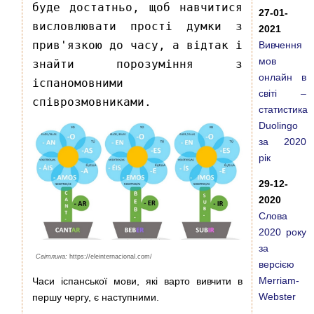
буде достатньо, щоб навчитися
27-01-
висловлювати прості думки з
2021
прив'язкою до часу, а відтак і
Вивчення
мов
знайти порозуміння з
онлайн в
іспаномовними
світі –
співрозмовниками.
статистика
Duolingo
за 2020
рік
29-12-
2020
Слова
2020 року
за
Світлина:
https://eleinternacional.com/
версією
Merriam-
Часи іспанської мови, які варто вивчити в
Webster
першу чергу, є наступними.