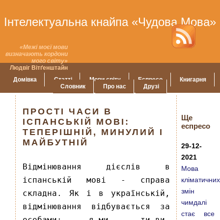
Інтелектуальна кнайпа «Чудова Мова»
«Межі моєї мови
визначають кордони
мого світу»
Людвіг Вітґенштайн
Домівка
Статті
Мови світу
Еспресо
Книгарня
Словник
Про нас
Друзі
ПРОСТІ ЧАСИ В
Ще
ІСПАНСЬКІЙ МОВІ:
еспресо
ТЕПЕРІШНІЙ, МИНУЛИЙ І
МАЙБУТНІЙ
29-12-
2021
Відмінювання дієслів в
Мова
іспанській мові - справа
кліматични
змін
складна. Як і в українській,
чимдалі
відмінювання відбувається за
стає все
особами: я-ми, ти-ви,