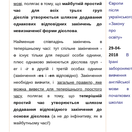
Європи
мові
, полягає в тому, що
майбутній простий
після
час для всіх трьох груп
українськог
дієслів утворюється шляхом додавання
«Закону
однакових відповідних закінчень до
про
невизначеної форми дієслова
.
освіту»
Найменше співпадінь закінчень в
29-04-
теперішньому часі: тут спільне закінчення
-
2018
В
о
існує тільки для першої особи однини,
Ірані
плюс однаково змінюються дієслова груп
-
забороняют
er
і
-ir
в другій і третій особах однини
вивчення
(закінчення
-es
i
-en
відповідно). Закінчення
англійської
необхідно вивчити, і
загальне правило, яке
мови в
можна вивести для теперішнього простого
початкових
часу
, полягає в тому, що
теперішній
школах
простий час утворюється шляхом
додавання відповідного закінчення до
основи дієслова
(а не до інфінитиву, як в
майбутньому часі!)