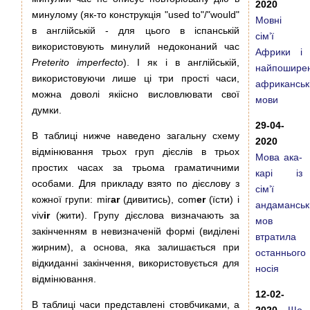
2020
минулому (як-то конструкція "used to"/"would"
Мовні
в англійській - для цього в іспанській
сім’ї
використовують минулий недоконаний час
Африки і
Preterito imperfecto
). І як і в англійській,
найпоширен
використовуючи лише ці три прості часи,
африканськ
можна доволі якіісно висловлювати свої
мови
думки.
29-04-
В таблиці нижче наведено загальну схему
2020
відмінювання трьох груп дієслів в трьох
Мова ака-
простих часах за трьома граматичними
карі із
особами. Для прикладу взято по дієслову з
сім’ї
кожної групи: mir
ar
(дивитись), com
er
(їсти) i
андаманськ
viv
ir
(жити). Групу дієслова визначають за
мов
закінченням в невизначеній формі (виділені
втратила
жирним), а основа, яка залишається при
останнього
відкиданні закінчення, використовується для
носія
відмінювання.
12-02-
В таблиці часи представлені стовбчиками, а