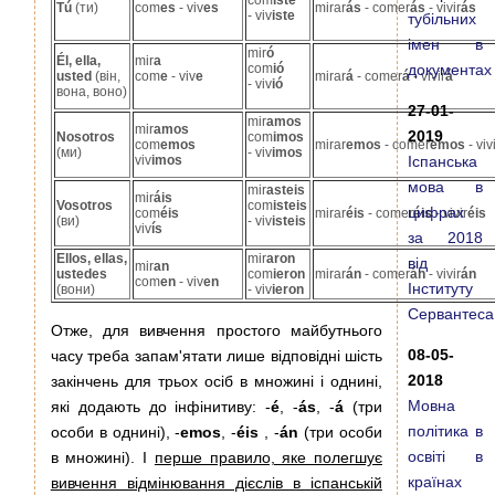
Tú
(ти)
com
es
- viv
es
mirar
ás
- comer
ás
- vivir
ás
- viv
iste
тубільних
імен в
mir
ó
Él, ella,
mir
a
com
ió
документах
usted
(він,
com
e
- viv
e
mirar
á
- comer
á
- vivir
á
- viv
ió
вона, воно)
27-01-
mir
amos
mir
amos
2019
Nosotros
com
imos
com
emos
mirar
emos
- comer
emos
- viv
(ми)
- viv
imos
viv
imos
Іспанська
мова в
mir
asteis
mir
á
is
Vosotros
com
isteis
цифрах
com
é
is
mirar
é
is
- comer
é
is
- vivir
é
is
(ви)
- viv
isteis
viv
í
s
за 2018
Ellos, ellas,
mir
aron
від
mir
an
ustedes
com
ieron
mirar
án
- comer
án
- vivir
án
com
en
- viv
en
Інституту
(вони)
- viv
ieron
Сервантеса
Отже, для вивчення простого майбутнього
08-05-
часу треба запам'ятати лише відповідні шість
2018
закінчень для трьох осіб в множині і однині,
Мовна
які додають до інфінитиву: -
é
, -
ás
, -
á
(три
політика в
особи в однині), -
emos
, -
é
is
, -
án
(три особи
освіті в
в множині). І
перше правило, яке полегшує
країнах
вивчення відмінювання дієслів в іспанській