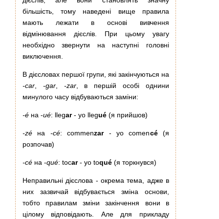
більшість, тому наведені вище правила
мають лежати в основі вивчення
відмінювання дієслів. При цьому увагу
необхідно звернути на наступні головні
виключення.
В дієсловах першої групи, які закінчуються на
‑car
,
‑gar
,
‑zar
, в першій особі однини
минулого часу відбуваються заміни:
-é
на -
ué
: lleg
ar
- yo lleg
ué
(я прийшов)
-zé
на
-cé
: commen
zar
- yo comen
cé
(я
розпочав)
-cé
на -
qué
: toc
ar
- yo to
qué
(я торкнувся)
Неправильні дієслова - окрема тема, адже в
них зазвичай відбувається зміна основи,
тобто правилам зміни закінчення вони в
цілому відповідають. Але для прикладу