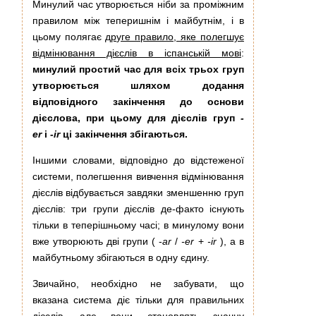
Минулий час утворюється ніби за проміжним
правилом між теперишнім і майбутнім, і в
цьому полягає
друге правило, яке полегшує
відмінювання дієслів в іспанській мові
:
минулий простий час для всіх трьох груп
утворюється шляхом додання
відповідного закінчення до основи
дієслова, при цьому для дієслів груп
-
er
і
-ir
ці закінчення збігаються.
Іншими словами, відповідно до відстеженої
системи, полегшення вивчення відмінювання
дієслів відбувається завдяки зменшенню груп
дієслів: три групи дієслів де-факто існують
тільки в теперішньому часі; в минулому вони
вже утворюють дві групи ( -
ar
/
-er
+
-ir
), а в
майбутньому збігаються в одну єдину.
Звичайно, необхідно не забувати, що
вказана система діє тільки для правильних
дієслів, але вони становлять значну