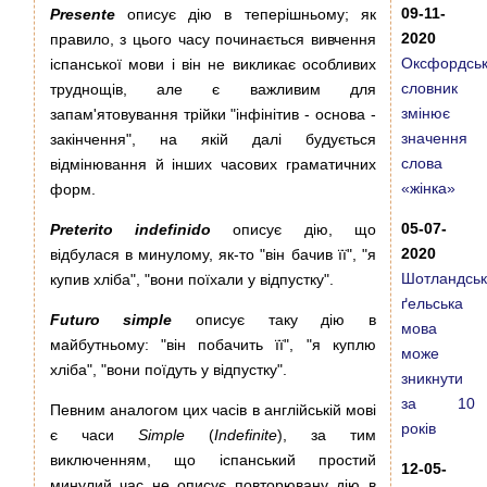
09-11-
Presente
описує дію в теперішньому; як
2020
правило, з цього часу починається вивчення
Оксфордсь
іспанської мови і він не викликає особливих
словник
труднощів, але є важливим для
змінює
запам'ятовування трійки "інфінітив - основа -
значення
закінчення", на якій далі будується
слова
відмінювання й інших часових граматичних
«жінка»
форм.
05-07-
Preterito indefinido
описує дію, що
2020
відбулася в минулому, як-то "він бачив її", "я
Шотландсь
купив хліба", "вони поїхали у відпустку".
ґельська
Futuro simple
описує таку дію в
мова
майбутньому: "він побачить її", "я куплю
може
хліба", "вони поїдуть у відпустку".
зникнути
за 10
Певним аналогом цих часів в англійській мові
років
є часи
Simple
(
Indefinite
), за тим
виключенням, що іспанський простий
12-05-
минулий час не описує повторювану дію в