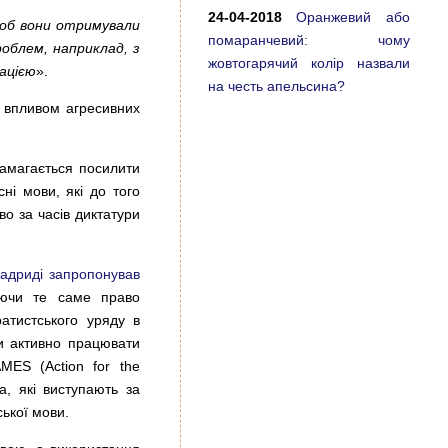
24-04-2018
Оранжевий або
щоб вони отримували
помаранчевий: чому
роблем, наприклад, з
жовтогарячий колір назвали
ацією
».
на честь апельсина?
в впливом агресивних
намагається посилити
сні мови, які до того
во за часів диктатури
адриді запропонував
уючи те саме право
атистського уряду в
и активно працювати
AMES (Action for the
na, які виступають за
ської мови.