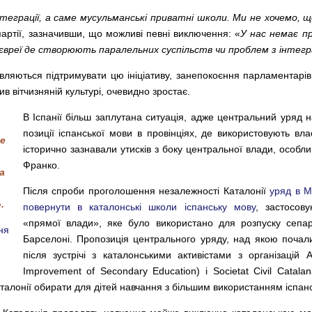
теграції, а саме мусульманські приватні школи. Ми не хочемо, 
 партії, зазначивши, що можливі певні виключення: «
У нас немає п
 євреї де створюють паралельних суспільств чи проблем з інтегр
овляються підтримувати цю ініціативу, занепокоєння парламентарі
ив вітчизняній культурі, очевидно зростає.
В Іспанії більш заплутана ситуація, адже центральний уряд 
позиції іспанської мови в провінціях, де використовують вла
ле
історично зазнавали утисків з боку центральної влади, особли
Франко.
а
Після спроби проголошення незалежності Каталонії
уряд в М
.
повернути в каталонські школи іспанську мову
, застосов
«прямої влади», яке було використано для розпуску сепар
ня
Барселоні. Пропозиція центрального уряду, над якою почал
після зустрічі з каталонськими активістами з організацій 
Improvement of Secondary Education) і Societat Civil Catala
аталонії обирати для дітей навчання з більшим використанням іспан