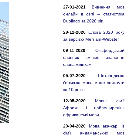
27-01-2021
Вивчення мов
онлайн в світі – статистика
Duolingo за 2020 рік
29-12-2020
Слова 2020 року
за версією Merriam-Webster
09-11-2020
Оксфордський
словник змінює значення
слова «жінка»
05-07-2020
Шотландська
ґельська мова може зникнути
за 10 років
12-05-2020
Мовні сім’ї
Африки і найпоширеніші
африканські мови
29-04-2020
Мова ака-карі із
сім’ї андаманських мов