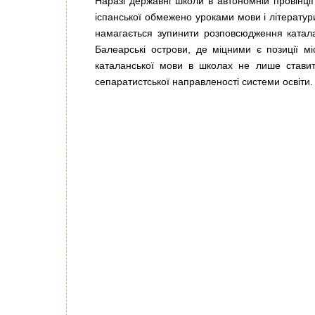
Наразі державні школи в автономній провінц
іспанської обмежено уроками мови і літератур
намагається зупинити розповсюдження каталан
Балеарські острови, де міцними є позиції мі
каталанської мови в школах не лише ставить
сепаратистської направленості системи освіти.