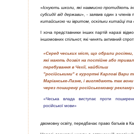
«
Існують школи, які навмисно протидіють ін
субсидії від держави
», - заявив один з членів
китайською чи івритом, оскільки китайці та
І хоча представники інших партій наразі відм
іншомовних спільнот, які чинять активний спрот
«Серед чеських міст, що обрали росіяни,
які мають дозвіл на постійне або трива
перебування в Чехії, найбільш
"російськими" є курортні Карлові Вари т
Маріанське-Лазне, і виглядають так вони
через поширену російськомовну рекламу»
«Чеська влада виступає проти поширен
російської мови»
двомовну освіту, передбачає право батьків в К