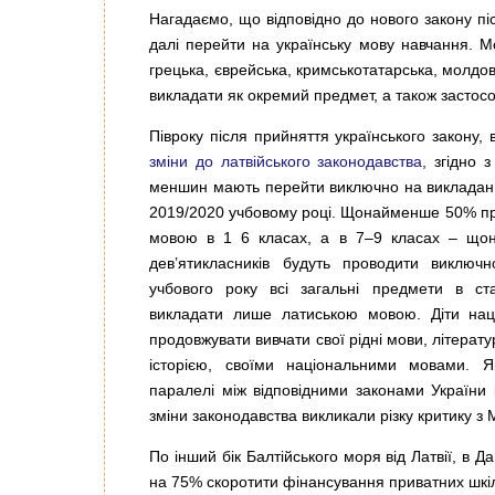
Нагадаємо, що відповідно до нового закону піс
далі перейти на українську мову навчання. Мо
грецька, єврейська, кримськотатарська, молдов
викладати як окремий предмет, а також застосо
Півроку після прийняття українського закону, 
зміни до латвійського законодавства
, згідно 
меншин мають перейти виключно на викладанн
2019/2020 учбовому році. Щонайменше 50% пр
мовою в 1 6 класах, а в 7–9 класах – що
дев’ятикласників будуть проводити виклю
учбового року всі загальні предмети в ст
викладати лише латиською мовою. Діти на
продовжувати вивчати свої рідні мови, літератур
історією, своїми національними мовами. 
паралелі між відповідними законами України і 
зміни законодавства викликали різку критику з 
По інший бік Балтійського моря від Латвії, в Да
на 75% скоротити фінансування приватних шкіл