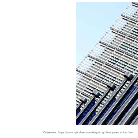
Світлина:
https://www.giz.de/en/workingwithgiz/european_union.html