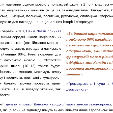
ля навчання рідною мовою у початковій школі, з 1 по 4 клас, всі уч
ви національних меншин (а це, за законодавством, білоруська, бо
ська, німецька, польська, російська, румунська, словацька і угорсь
вувати для викладання національних історії і літератури.
в березні 2018,
Сейм Латвії прийняв
«За даними національног
з якими середні школи національних
приблизно 90% канадців
я латиською (латвійською) мовою в
двомовність і цілі держа
едметів мають викладати латиською
офіційні мови, який надає
найменше 80%. Річні екзамени для
французькій мовам рівни
чно латиською мовою. З 2021/2022
офіційних мов Канади і 
аршій школі (10–12) також будуть
розвиток англомовних і
ціональних меншин матимуть змогу
меншин».
у і предмети, пов’язані з культурою і
Як бачимо, можна провести прямі
«Громадськість і суди в 
Латвії. Як і в випадку України, такі
двомовність»
Москви.
нії,
депутати правої Данської народної партії внесли законопроект
,
, якщо вони не відповідатимуть вимозі вивчати лише європейські ін