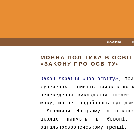
Домівка
С
МОВНА ПОЛІТИКА В ОСВІТ
«ЗАКОНУ ПРО ОСВІТУ»
Закон України «Про освіту»
, при
суперечок і навіть призвів до 
переведення викладання предме
мову, що не сподобалось сусідам
і Угорщини. На цьому тлі цікаво
школах панують в Європі
загальноєвропейському тренді.