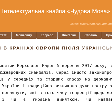
Інтелектуальна кнайпа «Чудова Мова»
«Межі моєї мови визначают
татті
Мови світу
Еспресо
Книгарня
Словник
Про
І В КРАЇНАХ ЄВРОПИ ПІСЛЯ УКРАЇНСЬ
йнятий Верховною Радою 5 вересня 2017 року, в
міжнародних скандалів. Серед іншого законопро
тів у середніх та старших класах на державн
 України і традиційно викликало дуже гостру р
 поглянути, які з того часу тенденції щодо мо
, і чи є Україна винятком, чи навпа