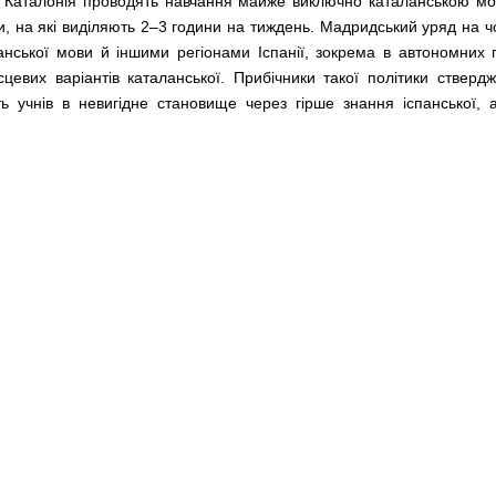
ії Каталонія проводять навчання майже виключно каталанською м
и, на які виділяють 2–3 години на тиждень. Мадридський уряд на ч
ської мови й іншими регіонами Іспанії, зокрема в автономних п
сцевих варіантів каталанської. Прибічники такої політики ствер
 учнів в невигідне становище через гірше знання іспанської, 