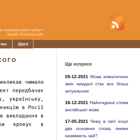
ь кордони мого світу»
Людвіг Вітґенштайн
 нас
Друзі
КОГО
Ще еспресо
29-12-2021
Мова кліматичних
икликав чимало
змін чимдалі стає все більш
ект передбачає
актуальною
у, українську,
18-12-2021
Найогидніші слова
еакцію в Росії
англійської мови
в викладання в
17-05-2021
Чому в світі існує
ки крокує в
два основних слова, якими
називають чай?