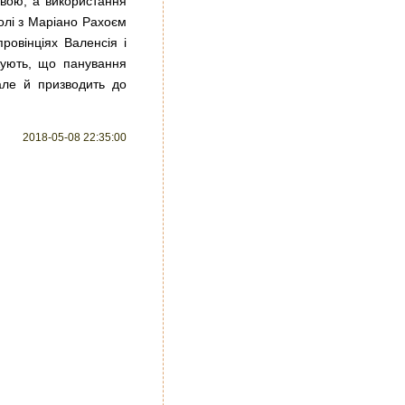
овою, а використання
олі з Маріано Рахоєм
ровінціях Валенсія і
джують, що панування
але й призводить до
2018-05-08 22:35:00