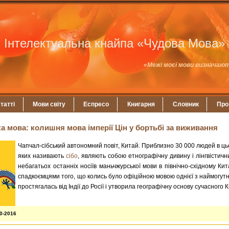
Інтелектуальна кнайпа «Чудова Мова»
«Межі моєї мови визначают
татті
Мови світу
Еспресо
Книгарня
Словник
Про
 мова: колишня мова імперії Цін у бортьбі за виживання
Чапчал-сібський автономний повіт, Китай. Приблизно 30 000 людей в цьо
яких називають
сібо
, являють собою етнографічну дивину і лінгвістичн
небагатьох останніх носіїв маньчжурської мови в північно-східному Ки
спадкоємцями того, що колись було офіційною мовою однієї з наймогутні
простягалась від Індії до Росії і утворила географічну основу сучасного
10-2016