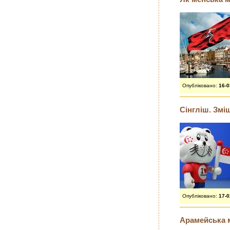
Опубліковано:
16-
Сінгліш. Змі
Опубліковано:
17-
Арамейська м