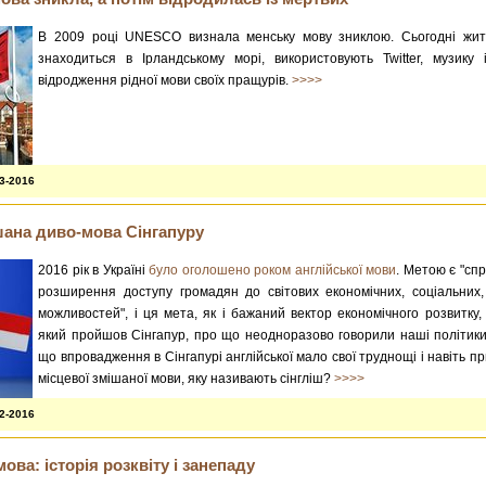
В 2009 році UNESCO визнала менську мову зниклою. Сьогодні жит
знаходиться в Ірландському морі, використовують Twitter, музику 
відродження рідної мови своїх пращурів.
>>>>
03-2016
шана диво-мова Сінгапуру
2016 рік в Україні
було оголошено роком англійської мови
. Метою є "сп
розширення доступу громадян до світових економічних, соціальних, 
можливостей", і ця мета, як і бажаний вектор економічного розвитку, 
який пройшов Сінгапур, про що неодноразово говорили наші політики
що впровадження в Сінгапурі англійської мало свої труднощі і навіть 
місцевої змішаної мови, яку називають сінгліш?
>>>>
02-2016
ова: історія розквіту і занепаду