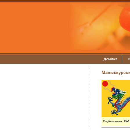
Домівка
С
Маньчжурська
Опубліковано:
25-