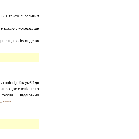
. Він також є великим
 в цьому столітті ми
рність, що ісландська
иторії від Колумбії до
озповідає спеціаліст з
голова відділення
а
.
>>>>