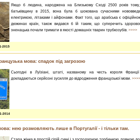
Якщо б людина, народжена на Близькому Сході 2500 років тому
батьківщину в 2015, вона була б шокована сучасними нововве
електрикою, літаками і айфонами. Факт того, що арабська є офіційн
дюжинах країн, також видався б їй таким, що суперечить здорово
зненацька почали тримати в якості домашніх тварин трубкозубів.
>>>>
1-2015
анцузька мова: спадок під загрозою
Сьогодні в Луїзіані, штаті, названому на честь короля Франції 
докладаються серйозні зусилля до відродження французької мови.
>>>
01-2014
ова: нею розмовляють лише в Португалії - і тільки там.
Стара жінка в простій сірій сукні і з господарчою торбинкою, повною д