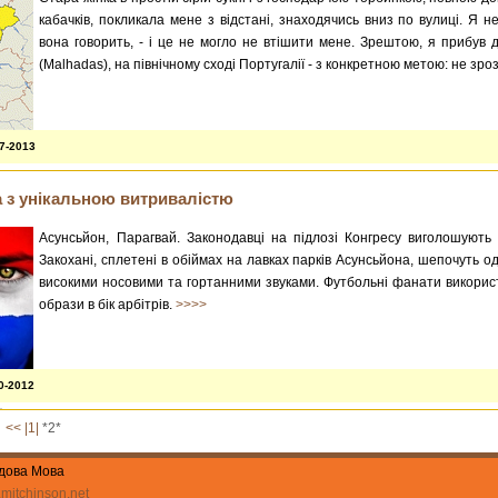
кабачків, покликала мене з відстані, знаходячись вниз по вулиці. Я н
вона говорить, - і це не могло не втішити мене. Зрештою, я прибув 
(Malhadas), на північному сході Португалії - з конкретною метою: не зроз
07-2013
а з унікальною витривалістю
Асунсьйон, Парагвай. Законодавці на підлозі Конгресу виголошують
Закохані, сплетені в обіймах на лавках парків Асунсьйона, шепочуть о
високими носовими та гортанними звуками. Футбольні фанати використ
образи в бік арбітрів.
>>>>
0-2012
<<
|1|
*2*
удова Мова
mitchinson.net