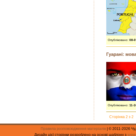
Опубліковано:
08-
Гуарані: мов
Опубліковано:
11-1
Сторінка 2 з 2
Правила розповсюдження матеріалів
| © 2011-2026 Ч
Дизайн цієї сторінки розроблено на основі шаблону з
www.