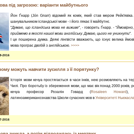
ова під загрозою: варіанти майбутнього
Йон Ґнарр (Jón Gnarr) відомий як комік, який став мером Рейк'явіка
шанувальником ісландської мови - і його лякає її майбутнє.
"
Думаю, що ісландська мова не виживе
", - говорить Ґнарр. - "
Ймовірно,
приймемо в якості нашої мови англійську. Думаю, цього не уникнути
".
І це поширена думка. Деякі лінгвісти вважають, що існує велика ймові
мова програє двобій з англійською.
>>>>
09-2016
чому можуть навчити зусилля з її порятунку?
Історія мови кечуа простягається в часи інків, нею розмовляють на тер
Чилі. Про боротьбу із збереження мови, що має вік понад 2000 років, р
кечуа професор Розалін Говард (
Rosaleen Howard
), 
латиноамериканознавства Школи сучасних мов в
Університеті Ньюкасл
07-2016
ова зникла, а потім відродилась із мертвих