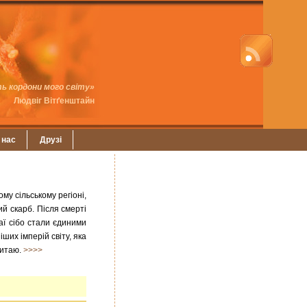
ь кордони мого світу»
Людвіг Вітґенштайн
 нас
Друзі
му сільському регіоні,
ий скарб. Після смерті
таї сібо стали єдиними
ших імперій світу, яка
 Китаю.
>>>>