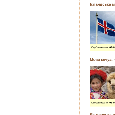
Ісландська м
Опубліковано:
08-
Мова кечуа: 
Опубліковано:
06-
Як менська м