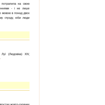
, потрапила на свою
деннями - і не лише
ою мовою в понад двох
му глузду, ніби люди
Луї (Людовіка) XIV,
>
овгастих жовто-гарячих