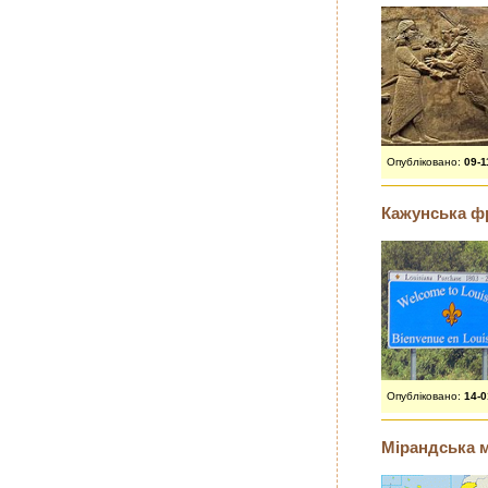
Опубліковано:
09-1
Кажунська фр
Опубліковано:
14-
Мірандська м