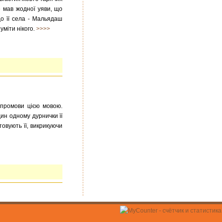
е мав жодної уяви, що
до її села - Мальядаш
уміти нікого.
>>>>
 промови цією мовою.
дин одному дурнички її
овують її, викрикуючи