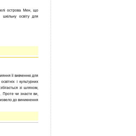
елі острова Мен, що
і шкільну освіту для
рияння її вивченню для
освітніх і культурних
збігається зі шляхом,
. Проте чи знаєте ви,
призвело до виникнення