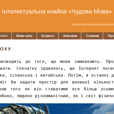
Інтелектуальна кнайпа «Чудова Мова»
«Межі моєї мови визначают
татті
Мови світу
Еспресо
Книгарня
Словник
Про
ПОХУ
ризводить до того, що мови замовкають. Про
вати. Спочатку здавалось, що Інтернет поси
ка, іспанська і китайська. Потім, в останні д
міг би надати простір для великої кількос
ірою того як він ставатиме все більш усним
ибоко, людяно різноманітний, як і світ фізичн