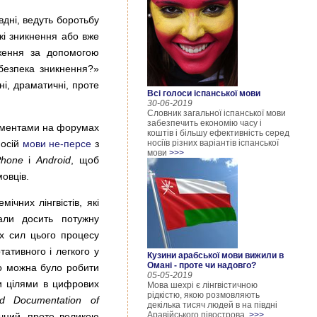
вдні, ведуть боротьбу
ежі зникнення або вже
одження за допомогою
ебезпека зникнення?»
ні, драматичні, проте
Всі голоси іспанської мови
30-06-2019
Словник загальної іспанської мови
забезпечить економію часу і
трументами на форумах
коштів і більшу ефективність серед
носій
мови не-персе
з
носіїв різних варіантів іспанської
мови
>>>
Phone
і
Android
, щоб
овців.
ічних лінгвістів, які
али досить потужну
их сил цього процесу
тативного і легкого у
Кузини арабської мови вижили в
Омані - проте чи надовго?
го можна було робити
05-05-2019
ми цілями в цифрових
Мова шехрі є лінгвістичною
рідкістю, якою розмовляють
d Documentation of
декілька тисяч людей в на півдні
Аравійського півострова.
>>>
чний, проте великою