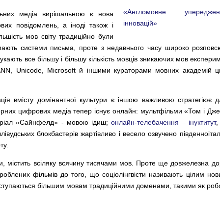
«Англомовне упередж
ьних медіа вирішальною є нова
інновацій»
вих повідомлень, а іноді також і
ільшість мов світу традиційно були
ають системи письма, проте з недавнього часу широко розповс
онукають все більшу і більшу кількість мовців зникаючих мов експер
NN, Unicode, Microsoft й іншими кураторами мовних академій ц
ція вмісту домінантної культури є іншою важливою стратегіює 
рних цифрових медіа тепер існує онлайн: мультфільми «Том і Дже
серіал «Сайнфелд» - мовою ідиш;
онлайн-телебачення – інуктитут
,
лівудських блокбастерів жартівливо і весело озвучено південноіта
ту.
, містить всіляку всячину тисячами мов. Проте ще довжелезна до
роблених фільмів до того, що соціолінгвісти називають цілим н
ступаються більшим мовам традиційними доменами, такими як робота,