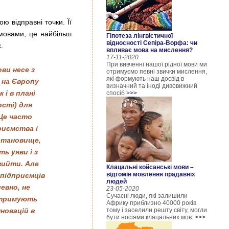
ю відправні точки. Її
мовами, це найбільш
Гіпотеза лінгвістичної
відносності Сепіра-Ворфа: чи
.
впливає мова на мислення?
17-11-2020
При вивченні нашої рідної мови ми
ви несе з
отримуємо певні звички мислення,
які формують наш досвід в
 на Європу
визначний та іноді дивовижний
 і в плані
спосіб
>>>
ості) для
 Це часто
риємства і
 становище,
ь уяви і з
вийти. Але
Клацальні койсанські мови –
відгомін мовлення прадавніх
 підприємців
людей
певно, не
23-05-2020
Сучасні люди, які залишили
отримують
Африку приблизно 40000 років
новацій в
тому і заселили решту світу, могли
бути носіями клацальних мов.
>>>