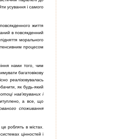
йти усування і самого
о повсякденного життя
ований в повсякденний
 підняття морального
інтенсивним процесом
іння нами того, чим
римувати багатовікову
існо реалізовувалась
обачити, як будь-який
тоці нав’язуваних і
итуплено, а все, що
ованого споживання
це роблять в містах.
 системах цінностей і