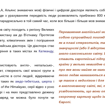
A, Альянс зникаючих мов) фізичні і цифрові діаспори являють собо
 де з урахуванням передмість люди розмовляють приблизно 800 
 – парадоксально в той самий час, коли все більше і більше мов зникає
в світу походить з регіону Великих
Переваження англійської мо
Пакистану аж до В’єтнаму. Протягом
собою супровідний погляд
ету, кліматичних змін і погіршення
як в плані стереотипів, так
лайська діаспора. Ця діаспора стає
значущості (або її відсутн
ріння в таких містах як
Катманду
,
англо-саксонського світу.
ставить європейські підп
країни у вельми невигідне
истовують англо-, непальсько-,
про яке вони майже не мают
нет, створюють свої власні групи в
якого ледве намагаються 
ьністю в сотні людей, відкриваючи
це також є недоліком і для
 таких як
амдо-тибетська
,
шерпа
і
в англомовному світі, які, 
 of the Himalayas
, серії відео з усно
усвідомлюють, що вони 
орі і на яких представлено дюжину
скорочену картину щодо ін
 навряд чи можна було почути чи
Європі.