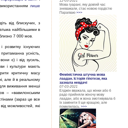
12-05-2021
Мова гуарані, яку довгий час
з використанням
лише
зневажали, стає новою гордістю
Парагваю
>>>
іть від блискучих, з
гатьма найбільшими в
иблизно 7 000 мов.
 і розвитку існуючих
 притаманна усність,
вони є) і від зусиль,
ови і культури мають
орити критичну масу
Феміністична штучна мова
лаадан. Історія гіпотези, яка
жі, але й в реальному
зазнала невдачі
задля виживання менші
07-03-2021
Елджін вважала, що жінки або б
мов – «вавилонським
радо прийняли жіночу мову
лаадан, або ж вона змотивувала б
стінами (зараз це все
їх замінити її ще кращою, але
від можливостей, які
помилилась.
>>>