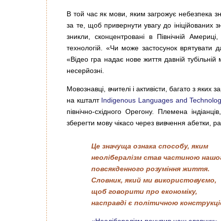
В той час як мови, яким загрожує небезпека зн
за те, щоб привернути увагу до ініційованих 
зникли, сконцентровані в Північній Америці
технологій. «Чи може застосунок врятувати 
«Відео гра надає нове життя давній тубільній 
несерйозні.
Мовознавці, вчителі і активісти, багато з яки
на кшталт
Indigenous Languages and Technology 
північно-східного Орегону. Племена індіанців
зберегти мову чікасо через вивчення абетки, р
Це значуща ознака способу, яким
неолібералізм став частиною нашо
повсякденного розуміння життя.
Словник, який ми використовуємо,
щоб говорити про економіку,
насправді є політичною конструкці