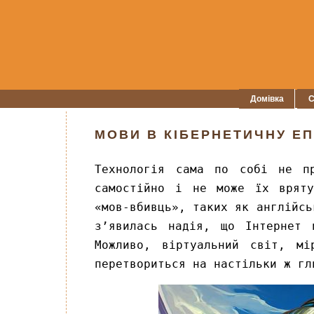
Домівка
С
МОВИ В КІБЕРНЕТИЧНУ Е
Технологія сама по собі не п
самостійно і не може їх вряту
«мов-вбивць», таких як англійсь
з’явилась надія, що Інтернет 
Можливо, віртуальний світ, м
перетвориться на настільки ж гл