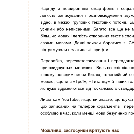
Наряду з поширенням смартфонів і соціал
легкість записування і розповсюдження звуко
відео, в межах групових текстових потоків. Б
усними або неписаними. Багато все ще не м
більших мовах і легкість створення текстів сп
своїми мовами. Деякі почали боротися з ICA
підтримували нелатинські шрифти.
Переробка, перезастосовування і переадапта
пришвидшується мережею. Весь всесвіт діаспо
іншому невидимі мови Китаю; телевізійний 
мовою; сцени з «Трої», «Титаніку» й інших гол
які дуже відрізняються від тосканського стандар
Лише сам YouTube, якщо ви знаєте, що шукати
цих записаних на телефон фрагментів і пере
особливо в час, коли менші мови безупинно по
Можливо, застосунки врятують нас