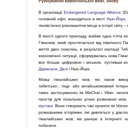
Руйнування вавилонської вежі, знову
В організації
Endangered Language Alliance
(EL
головний офіс знаходиться в місті
Нью-Йорк
,
лінгвістично різноманітне місце в історії світу
В якості одного прикладу, майже одна п’ята мо
Гімалаїв, який простягається від північного 
життя двох поколінь, в результаті окупації Тиб
економічної ситуації, сформувалась нова Гіма
все більше цифровою і міською, пустивши ко
Дармсала
,
Делі
і Нью-Йорк.
Мовці гімалайських мов, які також викор
тибетсько-, гінді- або китайськомовний Інтер
таких застосуваннях як WeChat і Viber, чисел
простір для локальних усних розмовних мов,
мустанг
. Вони створюють такі проекти як
Voices
розказаними історіями, які дивляться у діасп
гімалайських мов, які раніше в Інтернеті
побачити.