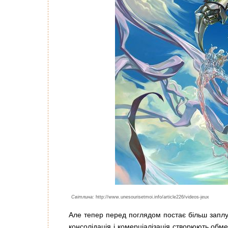
Світлина:
http://www.unesourisetmoi.info/article226/videos-jeux
Але тепер перед поглядом постає більш заплут
консолідація і комерціалізація створюють обм