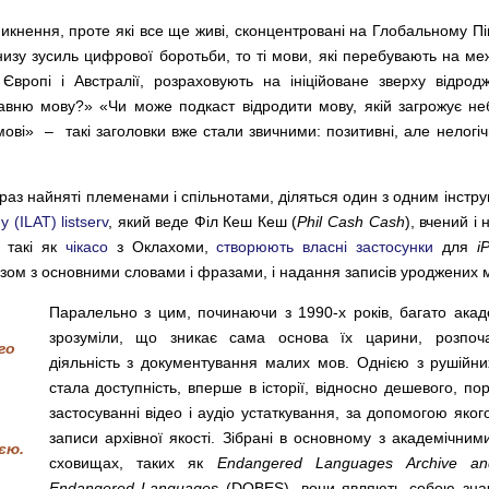
икнення, проте які все ще живі, сконцентровані на Глобальному Пі
знизу зусиль цифрової боротьби, то ті мови, які перебувають на м
, Європі і Австралії, розраховують на ініційоване зверху відр
давню мову?» «Чи може подкаст відродити мову, якій загрожує н
мові» – такі заголовки вже стали звичними: позитивні, але нелогіч
х зараз найняті племенами і спільнотами, діляться один з одним інс
(ILAT) listserv
, який веде Філ Кеш Кеш (
Phil Cash Cash
), вчений і 
, такі як
чікасо
з Оклахоми,
створюють власні застосунки
для
i
азом з основними словами і фразами, і надання записів уроджених м
Паралельно з цим, починаючи з 1990-х років, багато академ
зрозуміли, що зникає сама основа їх царини, розпоч
го
діяльність з документування малих мов. Однією з рушійн
стала доступність, вперше в історії, відносно дешевого, пор
застосуванні відео і аудіо устаткування, за допомогою яко
записи архівної якості. Зібрані в основному з академічни
єю.
сховищах, таких як
Endangered Languages Archive an
Endangered Languages
(DOBES), вони являють собою зна