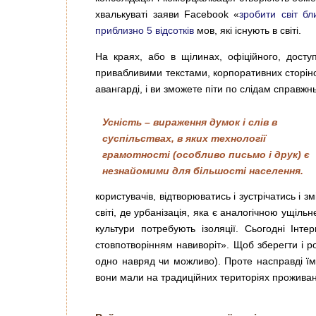
хвалькуваті заяви Facebook «
зробити світ б
приблизно 5 відсотків
мов, які існують в світі.
На краях, або в щілинах, офіційного, доступ
привабливими текстами, корпоративних сторіно
авангарді, і ви зможете піти по слідам справжн
Усність – вираження думок і слів в
суспільствах, в яких технології
грамотності (особливо письмо і друк) є
незнайомими для більшості населення.
користувачів, відтворюватись і зустрічатись і
світі, де урбанізація, яка є аналогічною ущі
культури потребують ізоляції. Сьогодні Ін
стовпотворінням навиворіт». Щоб зберегти і р
одно навряд чи можливо). Проте насправді їм 
вони мали на традиційних територіях проживан