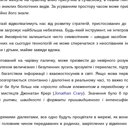
я зниклих біологічних видів. За усуванням простору часом може при
ційно його знали.
азії відволікатимуть нас від розвитку стратегій, пристосованих д
им загрожує найбільша небезпека. Будь-який інструмент, не інтегр
кою ймовірністю залишиться чисто символічним – швидше засобом
ених на сьогодні технологій не може сперечатися з неоспіваним 
и і дітьми, майже завжди вдома.
тований на чарівну паличку, може призвести до невірного розум
ляхом величезних і безупинних зусиль зрозуміти і перекласти, підт
 багатством інформації і взаємостосунків в світі. Якщо мова перв
 розгортаються спонтанно і діалогічно в реальному часі, то важко п
іг би бути більш ніж «
просто одним елементом в перехідному по
мистецтв Джонатан Крері (
Jonathan Crary
). Значення було б пр
к ритми, швидкості і формати пришвидшеного і інтенсифік
емими діалектами, все одно будуть процвітати в мережі, як вони 
ї і головним чином передаваних в родинах, закріплених у відмінних