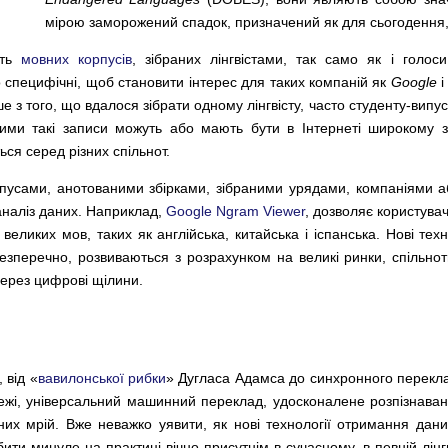
мірою заморожений спадок, призначений як для сьогодення, 
сть
мовних корпусів
, зібраних лінгвістами, так само як і голос
о специфічні, щоб становити інтерес для таких компаній як
Google
з того, що вдалося зібрати одному лінгвісту, часто студенту-випу
пними такі записи можуть або мають бути в Інтернеті широкому 
ься серед різних спільнот.
рпусами, анотованими збірками, зібраними урядами, компаніями 
аналіз даних. Наприклад,
Google Ngram Viewer
, дозволяє користува
еликих мов, таких як англійська, китайська і іспанська. Нові тех
 безперечно, розвиваються з розрахунком на великі ринки, спільно
через цифрові щілини.
 від «
вавилонської рибки
» Дугласа Адамса до синхронного перекла
ежі, універсальний машинний переклад, удосконалене розпізнава
них мрій. Вже неважко уявити, як нові технології отримання даних
бити минуле на практиці вічно присутнім в сучасному, в певній лінг