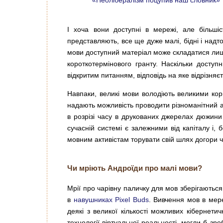
«Неолібералізм поцупив наш словник»
І хоча вони доступні в мережі, але більші
представляють, все ще дуже малі, бідні і надт
мови доступний матеріал може складатися лише 
короткотермінового гранту. Наскільки досту
відкритим питанням, відповідь на яке відрізняєт
Навпаки, великі мови володіють великими ко
надають можливість проводити різноманітний 
в розрізі часу в друкованих джерелах дюжини в
сучасній системі є залежними від капіталу і,
мовним активістам торувати свій шлях догори 
Чи мріють Андроїди про малі мови?
Мрії про чарівну паличку для мов зберігаються,
в
навушниках Pixel Buds
. Вивчення мов в мер
деякі з великої кількості можливих кібернетич
технології віртуальної реальності, могли б зро