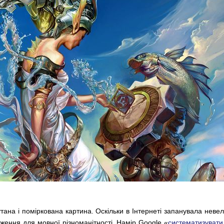
ана і поміркована картина. Оскільки в Інтернеті запанувала неве
еження для мовної різноманітності. Намір Google «
систематизувати 