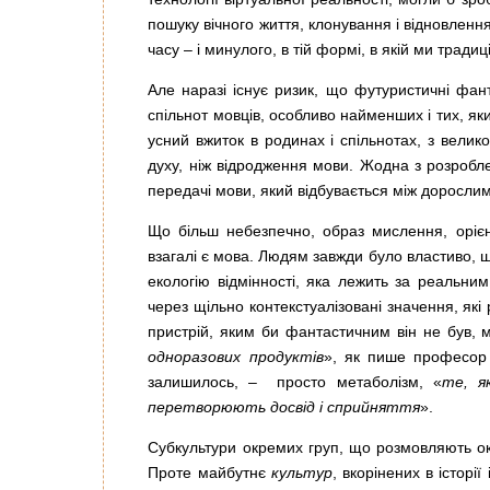
пошуку вічного життя, клонування і відновленн
часу – і минулого, в тій формі, в якій ми тради
Але наразі існує ризик, що футуристичні фант
спільнот мовців, особливо найменших і тих, як
усний вжиток в родинах і спільнотах, з вели
духу, ніж відродження мови. Жодна з розробл
передачі мови, який відбувається між дорослим
Що більш небезпечно, образ мислення, орієн
взагалі є мова. Людям завжди було властиво, ш
екологію відмінності, яка лежить за реальним
через щільно контекстуалізовані значення, які
пристрій, яким би фантастичним він не був, м
одноразових продуктів
», як пише професор 
залишилось, – просто метаболізм, «
те, я
перетворюють досвід і сприйняття
».
Субкультури окремих груп, що розмовляють окр
Проте майбутнє
культур
, вкорінених в історі