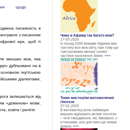
ення щодо
юджена писемність в
иментувати з писанням
Чому в Африці так багато мов?
17-05-2020
ифрової ери, щоб ті
Із понад 2000 мовами Африка має
третину всіх мов світу, при тому що
там проживає менше сьомої
частини населення Землі.
>>>
для менших мов, яка
ррі» дубльовано на в
 основною інуїтською
лійськими діалектами,
рога залишається від
Тонке мистецтво математичної
гіпотези
овим «доменом» мови,
07-01-2020
 освіта і релігія.
В математиці роль найвищих
вершин відіграють великі гіпотези
– чіткі твердження, які, ймовірно, є
істинними, але для яких ще немає
доказу.
>>>