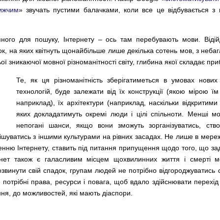
лижчим
» звучать пустими балачками, коли все це відбувається 
ного для пошуку, Інтернету – ось там перебувають мови. Відійд
к, на яких квітнуть щонайбільше лише декілька сотень мов, з неба
ьої зникаючої мовної різноманітності світу, глибина якої складає пр
Те, як ця різноманітність зберігатиметься в умовах нових
технологій, буде залежати від їх конструкції (якою мірою їм
наприклад), їх архітектури (наприклад, наскільки відкритими 
яких докладатимуть окремі люди і цілі спільноти. Менші м
непогані шанси, якщо вони зможуть зорганізуватись, ств
 змішуватись з іншими культурами на рівних засадах. Не лише в мере
льненню Інтернету, ставить під питання припущення щодо того, що 
тернет також є галасливим місцем щохвилинних життя і смерті 
озвинути свій спадок, групам людей не потрібно відгороджуватись 
потрібні права, ресурси і повага, щоб вдало здійснювати перехід 
ня, до можливостей, які мають діаспори.