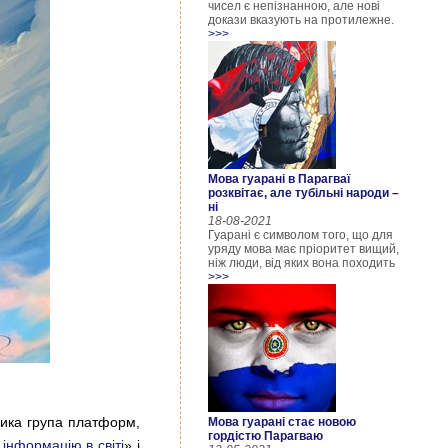
чисел є непізнанною, але нові
докази вказують на протилежне.
>>>
Мова гуарані в Парагваї
розквітає, але тубільні народи –
ні
18-08-2021
Гуарані є символом того, що для
уряду мова має пріоритет вищий,
ніж люди, від яких вона походить
>>>
лика група платформ,
Мова гуарані стає новою
гордістю Парагваю
інформацію в світі
» і