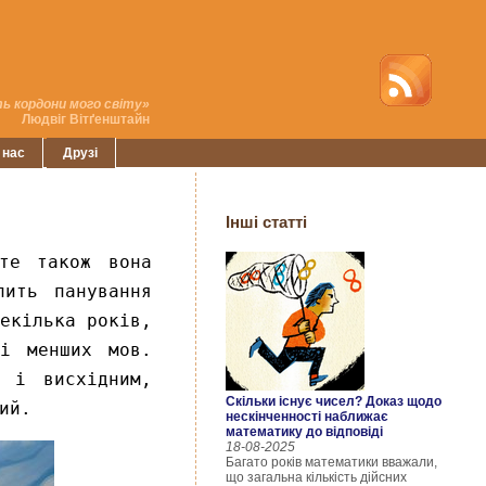
ь кордони мого світу»
Людвіг Вітґенштайн
 нас
Друзі
Інші статті
те також вона
лить панування
екілька років,
ті менших мов.
 і висхідним,
Скільки існує чисел? Доказ щодо
ий.
нескінченності наближає
математику до відповіді
18-08-2025
Багато років математики вважали,
що загальна кількість дійсних