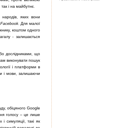
так і на майбутнє.
и народів, яких вони
і
Facebook
. Для малої
скнику, коштом одного
загалу - залишається
або дослідниками, що
чам виконувати пошук
нології і платформи в
ти і мови, залишаючи
ду, обіцяного Google
ння голосу – це лише
 і симуляції, такі як
вістичній паралелі до