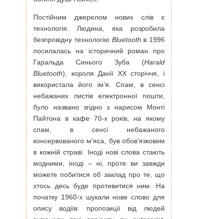
Постійним джерелом нових слів є
технологія. Людина, яка розробила
безпровідну технологію
Bluetooth
в 1996
посилалась на історичний роман про
Гаральда Синього Зуба (
Harald
Bluetooth
), короля Данії XX сторіччя, і
використала його ім’я. Спам, в сенсі
небажаних листів електронної пошти,
було названо згідно з нарисом Монті
Пайтона в кафе 70-х років, на якому
спам, в сенсі небажаного
консервованого м’яса, був обов’язковим
в кожній страві. Іноді нові слова стають
модними, іноді – ні, проте ви завжди
можете побитися об заклад про те, що
хтось десь буде противитися ним. На
початку 1960-х шукали нове слово для
опису водіїв: пропозиції від людей