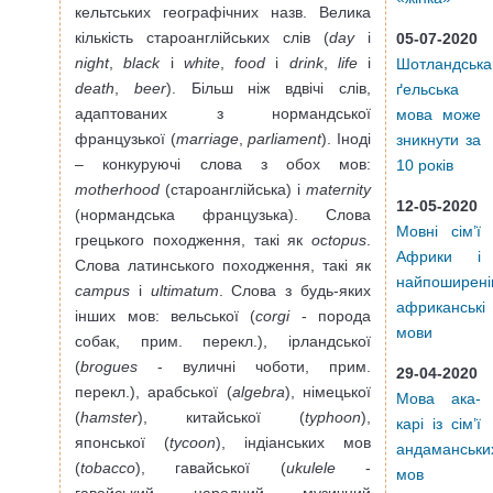
кельтських географічних назв. Велика
кількість староанглійських слів (
day
і
05-07-2020
night
,
black
і
white
,
food
і
drink
,
life
і
Шотландська
death
,
beer
). Більш ніж вдвічі слів,
ґельська
адаптованих з нормандської
мова може
французької (
marriage
,
parliament
). Іноді
зникнути за
– конкуруючі слова з обох мов:
10 років
motherhood
(староанглійська) і
maternity
12-05-2020
(нормандська французька). Слова
Мовні сім’ї
грецького походження, такі як
octopus
.
Африки і
Слова латинського походження, такі як
найпоширені
campus
і
ultimatum
. Слова з будь-яких
африканські
інших мов: вельської (
corgi
- порода
мови
собак, прим. перекл.), ірландської
(
brogues
- вуличні чоботи, прим.
29-04-2020
перекл.), арабської (
algebra
), німецької
Мова ака-
(
hamster
), китайської (
typhoon
),
карі із сім’ї
японської (
tycoon
), індіанських мов
андаманськи
(
tobacco
), гавайської (
ukulele
-
мов
гавайський народний музичний