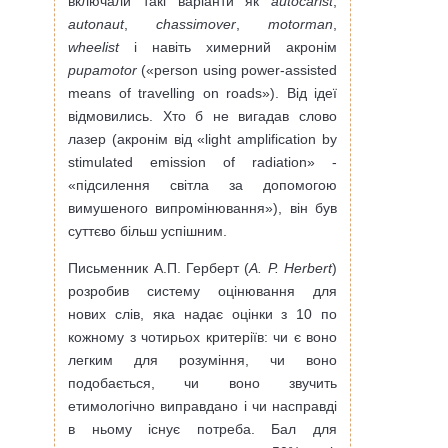
включали такі варіанти як
autocarist
,
autonaut
,
chassimover
,
motorman
,
wheelist
і навіть химерний акронім
pupamotor
(«person using power-assisted
means of travelling on roads»). Від ідеї
відмовились. Хто б не вигадав слово
лазер (акронім від «light amplification by
stimulated emission of radiation» -
«підсилення світла за допомогою
вимушеного випромінювання»), він був
суттєво більш успішним.
Письменник А.П. Герберт (
A. P. Herbert
)
розробив систему оцінювання для
нових слів, яка надає оцінки з 10 по
кожному з чотирьох критеріїв: чи є воно
легким для розуміння, чи воно
подобається, чи воно звучить
етимологічно виправдано і чи насправді
в ньому існує потреба. Бал для