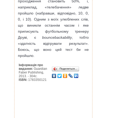
проходження становить 50%, і,
наприклад, «телебачення» ледве
пройшло (набравши, відповідно, 10, 0,
0, і 10). Одним з моїх улюблених слів,
що виникли останнім часом і яке
приписують футбольному тренеру
Доуві, є
bouncebackability
, тобто
«здатність відігрувати результат».
Боюсь, що воно цей тест би не
пройшло.
Інформація про
видання:
Guardian
Поделиться…
Faber Publishing,
2013. - 304с.
ISBN:
1783350121