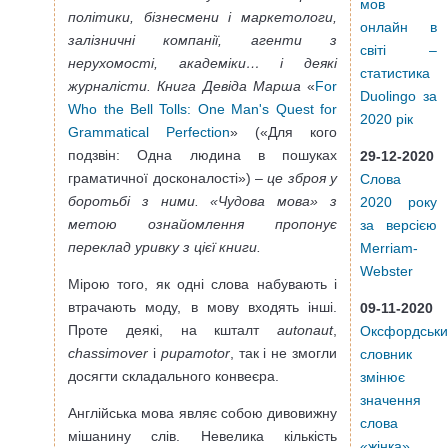
мов
політики, бізнесмени і маркетологи,
онлайн в
залізничні компанії, агенти з
світі –
нерухомості, академіки… і деякі
статистика
журналісти. Книга Девіда Марша
«
For
Duolingo за
Who the Bell Tolls: One Man's Quest for
2020 рік
Grammatical Perfection
» («Для кого
подзвін: Одна людина в пошуках
29-12-2020
граматичної досконалості») –
це зброя у
Слова
боротьбі з ними. «Чудова мова» з
2020 року
метою ознайомлення пропонує
за версією
переклад уривку з цієї книги.
Merriam-
Webster
Мірою того, як одні слова набувають і
втрачають моду, в мову входять інші.
09-11-2020
Проте деякі, на кшталт
autonaut
,
Оксфордськ
chassimover
і
pupamotor
, так і не змогли
словник
досягти складального конвеєра.
змінює
значення
Англійська мова являє собою дивовижну
слова
мішанину слів. Невелика кількість
«жінка»