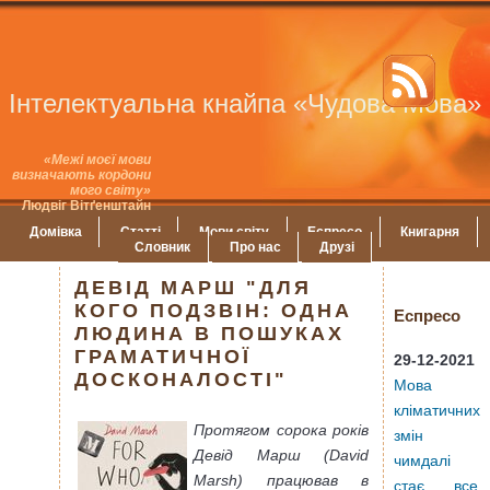
Інтелектуальна кнайпа «Чудова Мова»
«Межі моєї мови
визначають кордони
мого світу»
Людвіг Вітґенштайн
Домівка
Статті
Мови світу
Еспресо
Книгарня
Словник
Про нас
Друзі
ДЕВІД МАРШ "ДЛЯ
КОГО ПОДЗВІН: ОДНА
Еспресо
ЛЮДИНА В ПОШУКАХ
ГРАМАТИЧНОЇ
29-12-2021
ДОСКОНАЛОСТІ"
Мова
кліматичних
Протягом сорока років
змін
Девід Марш (David
чимдалі
Marsh) працював в
стає все