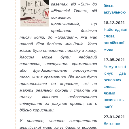
газетах, від «Sun» до
більш
«Financial Times», від
актуальною
локальних
18-12-2021
щотижневиків, що
Найогидніші
продавали декілька
слова
тисяч копій, до «Guardian», яка має
англійської
наклад біля дев’яти мільйонів. Його
мови
місією було створення порядку з хаосу.
Хаосом може бути недбалий
17-05-2021
синтаксис, нехтування граматикою
Чому в світі
або фундаментальне нерозуміння
існує два
того, чим є граматика. Він може бути
основних
прихильністю до «правил», які не
слова,
мають реальної основи і стають на
якими
шляху вільного недвозначного
називають
спілкування за рахунок правил, які є
чай?
дійсно корисними.
27-01-2021
У чистого, чесного використання
Вивчення
англійської мови існує багато ворогів: