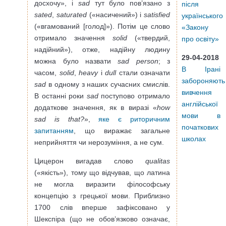
досхочу», і
sad
тут було пов’язано з
після
sated
,
saturated
(«насичений») і
satisfied
українського
(«вгамований [голод]»). Потім це слово
«Закону
отримало значення
solid
(«твердий,
про освіту»
надійний»), отже, надійну людину
29-04-2018
можна було назвати
sad person
; з
В Ірані
часом,
solid
,
heavy
і
dull
стали означати
забороняють
sad
в одному з наших сучасних смислів.
вивчення
В останні роки
sad
поступово отримало
англійської
додаткове значення, як в виразі «
how
мови в
sad is that?
»,
яке є риторичним
початкових
запитанням
, що виражає загальне
школах
неприйняття чи нерозуміння, а не сум.
Цицерон вигадав слово
qualitas
(«якість»), тому що відчував, що латина
не могла виразити філософську
концепцію з грецької мови. Приблизно
1700 слів вперше зафіксовано у
Шекспіра (що не обов’язково означає,