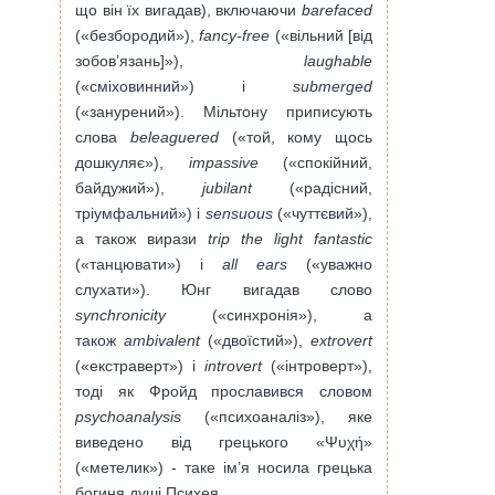
що він їх вигадав), включаючи
barefaced
(«безбородий»),
fancy-free
(«вільний [від
зобов’язань]»),
laughable
(«сміховинний») і
submerged
(«занурений»). Мільтону приписують
слова
beleaguered
(«той, кому щось
дошкуляє»),
impassive
(«спокійний,
байдужий»),
jubilant
(«радісний,
тріумфальний») і
sensuous
(«чуттєвий»),
а також вирази
trip the light fantastic
(«танцювати») і
all ears
(«уважно
слухати»). Юнг вигадав слово
synchronicity
(«синхронія»), а
також
ambivalent
(«двоїстий»),
extrovert
(«екстраверт») і
introvert
(«інтроверт»),
тоді як Фройд прославився словом
psychoanalysis
(«психоаналіз»), яке
виведено від грецького «Ψυχή»
(«метелик») - таке ім’я носила грецька
богиня душі Психея.