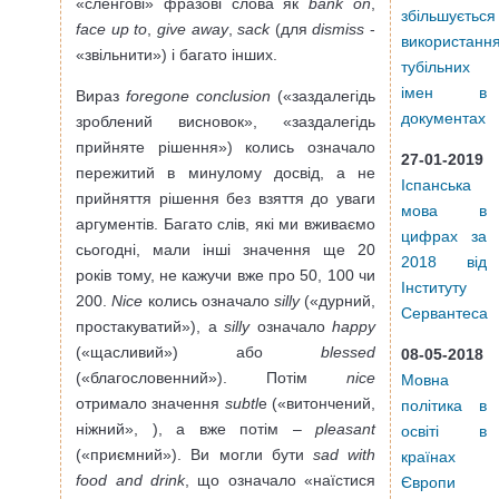
«сленгові» фразові слова як
bank on
,
збільшується
face up to
,
give away
,
sack
(для
dismiss
-
використанн
«звільнити») і багато інших.
тубільних
імен в
Вираз
foregone conclusion
(«заздалегідь
документах
зроблений висновок», «заздалегідь
прийняте рішення») колись означало
27-01-2019
пережитий в минулому досвід, а не
Іспанська
прийняття рішення без взяття до уваги
мова в
аргументів. Багато слів, які ми вживаємо
цифрах за
сьогодні, мали інші значення ще 20
2018 від
років тому, не кажучи вже про 50, 100 чи
Інституту
200.
Nice
колись означало
silly
(«дурний,
Сервантеса
простакуватий»), а
silly
означало
happy
(«щасливий») або
blessed
08-05-2018
(«благословенний»). Потім
nice
Мовна
отримало значення
subtl
e («витончений,
політика в
ніжний», ), а вже потім –
pleasant
освіті в
(«приємний»). Ви могли бути
sad with
країнах
food and drink
, що означало «наїстися
Європи