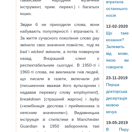
втратила
інструмент, прим. перекл.) і багатьох
останнього
інших.
носія
Звідки б не приходили слова, вони
12-02-2020
набувають популярності і втрачають її.
Що таке
За життя сучасного покоління слово
gay
кохання?
змінило своє значення повністю, тоді як
Залежить
bad
і
wicked
змінили, а потім повернули
від мови,
назад. Вчорашній сленг є
якою ви
респектабельним сьогодні. В 1950-ті і
говорите
1960-ті слова, які викликали гнів людей,
23-11-2019
що писали в газети, включали
job
Перша
(письменник вважав його вульгарним і
докторська
надавав перевагу слову
employment
),
дисертація
breakdown
(страшний жаргон) і
layby
мовою
(«комбінація дієслова і прийменника із
кечуа
неясним значенням»). Видавницька
інструкція зі стилістики в Manchester
19-05-2019
Guardian в 1950 забороняла такі
В Перу