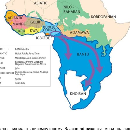
мало з них мають писемну форму. Власне африканські мови поділяю