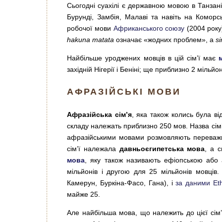
Сьогодні суахілі є державною мовою в Танзанії,
Бурунді, Замбія, Малаві та навіть на Коморс
робочої мови
Африканського союзу
(2004 року
hakuna matata
означає «жодних проблем», а
s
Найбільше уроджених мовців в цій сім’ї має
західній Нігерії і Беніні; ще приблизно 2 мільй
АФРАЗІЙСЬКІ МОВИ
Афразійська сім’я
, яка також колись була від
складу належать приблизно 250 мов. Назва сім’
афразійськими мовами розмовляють переважно 
сім’ї належала
давньоєгипетська мова
, а 
мова
, яку також називають ефіопською або
мільйонів і другою для 25 мільйонів мовців
Камерун, Буркіна-Фасо, Гана), і
за даними Et
майже 25.
Але найбільша мова, що належить до цієї сім