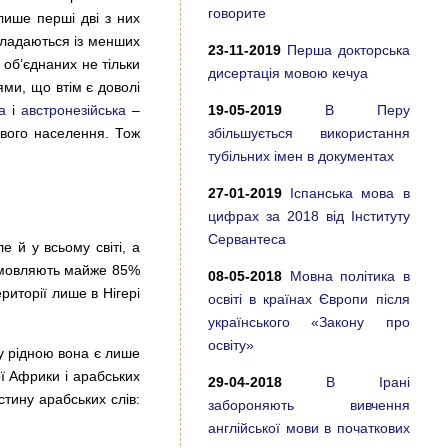
говорите
лише перші дві з них
кладаються із менших
23-11-2019
Перша докторська
 об’єднаних не тільки
дисертація мовою кечуа
ями, що втім є доволі
а
і
австронезійська
–
19-05-2019
В Перу
евого населення. Тож
збільшується використання
тубільних імен в документах
27-01-2019
Іспанська мова в
цифрах за 2018 від Інституту
Сервантеса
 й у всьому світі, а
розмовляють майже 85%
08-05-2018
Мовна політика в
ериторії лише в Нігері
освіті в країнах Європи після
українського «Закону про
освіту»
 рідною вона є лише
ї Африки і арабських
29-04-2018
В Ірані
стину арабських слів:
забороняють вивчення
англійської мови в початкових