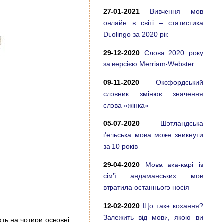
27-01-2021
Вивчення мов
онлайн в світі – статистика
Duolingo за 2020 рік
29-12-2020
Слова 2020 року
за версією Merriam-Webster
09-11-2020
Оксфордський
словник змінює значення
слова «жінка»
05-07-2020
Шотландська
ґельська мова може зникнути
за 10 років
29-04-2020
Мова ака-карі із
сім’ї андаманських мов
втратила останнього носія
12-02-2020
Що таке кохання?
Залежить від мови, якою ви
ть на чотири основні