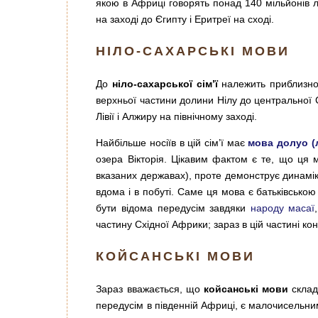
якою в Африці говорять понад 140 мільйонів л
на заході до Єгипту і Еритреї на сході.
НІЛО-САХАРСЬКІ МОВИ
До
ніло-сахарської сім’ї
належить приблизно 8
верхньої частини долини Нілу до центральної С
Лівії і Алжиру на північному заході.
Найбільше носіїв в цій сім’ї має
мова долуо (
озера Вікторія. Цікавим фактом є те, що ця м
вказаних державах), проте демонструє динамік
вдома і в побуті. Саме ця мова є батьківськ
бути відома передусім завдяки
народу масаї
частину Східної Африки; зараз в цій частині к
КОЙСАНСЬКІ МОВИ
Зараз вважається, що
койсанські мови
склада
передусім в південній Африці, є малочисельним