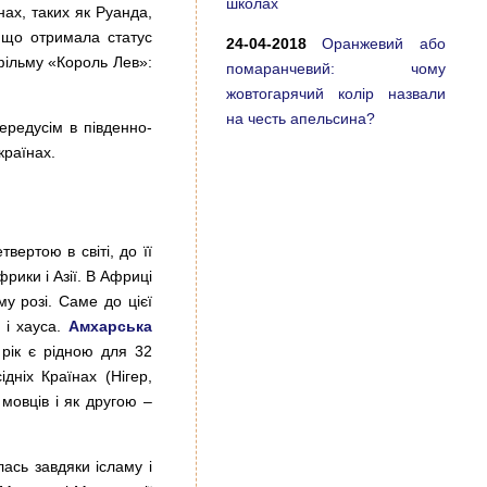
школах
нах, таких як Руанда,
, що отримала статус
24-04-2018
Оранжевий або
тфільму «Король Лев»:
помаранчевий: чому
жовтогарячий колір назвали
на честь апельсина?
ередусім в південно-
країнах.
твертою в світі, до її
рики і Азії. В Африці
у розі. Саме до цієї
 і хауса.
Амхарська
рік є рідною для 32
дніх Країнах (Нігер,
овців і як другою –
ась завдяки ісламу і