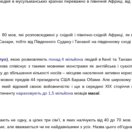
юдей в мусульманських країнах переважно в північній Африці, від 
0 мов, які розповсюджені у східній і північно-східній Африці, як вк
ахари, тобто від Південного Судану і Танзанії на південному сході 
луо)
, якою розмовляють
понад 4 мільйона
людей в Кенії та Танзанії
ова співіснує з такими мовними монстрами як англійська і суахілі
у до збільшення кількості носіїв – місцеве населення активно кор
ою мовою предків 44 президента США Барака Обами. Але широкому 
, який відомий своєю войовничістю і ще в середині XIX сторіччя 
онтиненту
нараховують до 1,5 мільйона
мовців
масаї
.
ють не одну, а цілих три сім’ї, в яких налічують від 40 до 70 мо
и, але вважаються чи не найдавнішими з усіх. Назва цього об’єдна