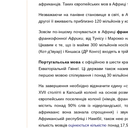
африканців. Таких європейських мов в Африці т
Незважаючи на панівне становище в світі, в
другої її вживають приблизно 120 мільйонів у к
Зовсім по-іншому почувається в Африці
фран
франкофонної Африки
, від Тунісу і Марокко
Цікавим є те, що із майже 300 мільйонів нос
(Кот-д'Івуар) і Кіншаса (ДР Конго) входять в т
Португальська мова
є офіційною в шести краї
Екваторіальній Гвінеї. Ці держави також наз
першою мовою спілкування і понад 30 мільйоні
На завершення необхідно відзначити єдину «с
XVII столітті в Капській колонії на основі р
європейських поселенців колонії (німців, фр
містить понад 90% слів із нідерландської, 
африкаанс вона зазнала спрощення) і зву
Африканській республіці і Намібії, також нею р
кількість мовців
оцінюється кількістю
понад 17,5