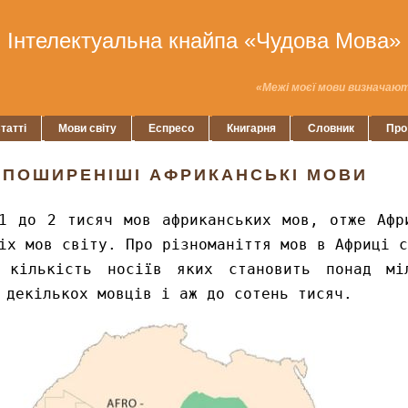
Інтелектуальна кнайпа «Чудова Мова»
«Межі моєї мови визначают
татті
Мови світу
Еспресо
Книгарня
Словник
Про
АЙПОШИРЕНІШІ АФРИКАНСЬКІ МОВИ
1 до 2 тисяч мов африканських мов, отже Афр
іх мов світу. Про різноманіття мов в Африці с
 кількість носіїв яких становить понад мі
 декількох мовців і аж до сотень тисяч.