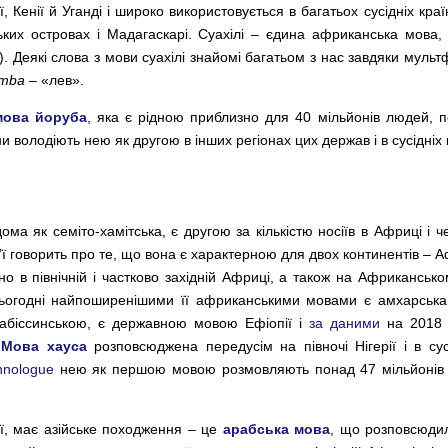
 Кенії й Уганді і широко використовується в багатьох сусідніх краї
ьких островах і Мадагаскарі. Суахілі – єдина африканська мова
). Деякі слова з мови суахілі знайомі багатьом з нас завдяки муль
imba
– «лев».
мова йоруба
, яка є рідною приблизно для 40 мільйонів людей, п
они володіють нею як другою в інших регіонах цих держав і в сусідніх 
ома як семіто-хамітська, є другою за кількістю носіїв в Африці і че
ї говорить про те, що вона є характерною для двох континентів – Аф
в північній і частково західній Африці, а також на Африканськом
сьогодні найпоширенішими її африканськими мовами є амхарська
 абіссинською, є державною мовою Ефіопії і
за даними
на 2018 
.
Мова хауса
розповсюджена передусім на півночі Нігерії і в сусі
hnologue
нею як першою мовою розмовляють понад 47 мільйонів м
’ї, має азійське походження – це
арабська мова
, що розповсюдил