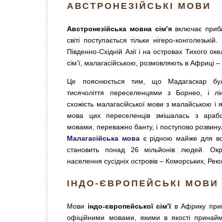
АВСТРОНЕЗІЙСЬКІ МОВИ
Австронезійська мовна сім’я
включає прибли
світі поступається тільки нігеро-конголезькі
Південно-Східній Азії і на островах Тихого ок
сім’ї, малагасійською, розмовляють в Африці –
Це пояснюється тим, що Мадагаскар бу
тисячоліття переселенцями з Борнео, і лін
схожість малагасійської мови з малайською і 
мова цих переселенців змішалась з араб
мовами, переважно банту, і поступово розвину
Малагасійська мова
є рідною майже для вс
становить понад 26 мільйонів людей. Ок
населення сусідніх островів – Коморських, Рею
ІНДО-ЄВРОПЕЙСЬКІ МОВИ
Мови
індо-європейської сім’ї
в Африку прине
офіційними мовами, якими в якості принаймн