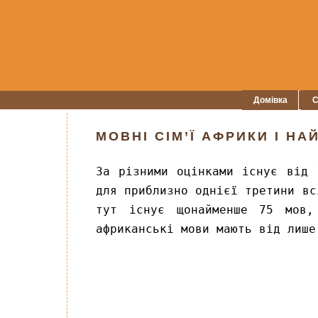
Домівка
С
МОВНІ СІМ’Ї АФРИКИ І Н
За різними оцінками існує від 
для приблизно однієї третини вс
тут існує щонайменше 75 мов,
африканські мови мають від лише