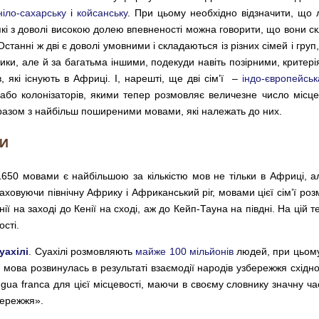
ніло-сахарську
і
койсанську
. При цьому необхідно відзначити, що 
які з доволі високою долею впевненості можна говорити, що вони с
анні ж дві є доволі умовними і складаються із різних сімей і груп,
ики, але й за багатьма іншими, подекуди навіть позірними, критері
в, які існують в Африці. І, нарешті, ще дві сім’ї –
індо-європейськ
або колонізаторів, якими тепер розмовляє величезне число місц
 разом з найбільш поширеними мовами, які належать до них.
ВИ
50 мовами є найбільшою за кількістю мов не тільки в Африці, але
 враховуючи північну Африку і Африканський ріг, мовами цієї сім’ї 
ї на заході до Кенії на сході, аж до Кейп-Тауна на півдні. На цій т
ості.
уахілі
. Суахілі розмовляють
майже 100 мільйонів
людей, при цьому
мова розвинулась в результаті взаємодії народів узбережжя східно
ingua franca для цієї місцевості, маючи в своєму словнику значну ча
бережжя».