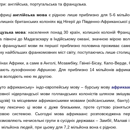
ри: англійська, португальська та французька.
 Африці
англійська мова
є рідною лише приблизно для 5-6 мільйон
олишніх британських колоніях від Нігерії до Південно-Африканської 
цузька мова
: населення понад 30 країн, колишніх колоній Франції 
 на півночі до Мадагаскару в Індійському океані, значною мірою в
іїв французької мови як першої приблизно половина проживає саме
рійку найбільших франкомовних міст світу, поступаючись лише столиц
нах Африки, а саме в Анголі, Мозамбіку, Гвінеї-Бісау, Капо-Верде, С
ивають
лузофонною Африкою
. Для приблизно 14 мільйонів африка
в володіють нею як другою.
уто африканську» індо-європейську мову – бурську мову
африкаа
озмовної нідерландсьої мови голландських колоністів шляхом змішу
анцузів) та місцевими африканськими мовами (койсанськими, банту
тому лексично ці мови є дуже близькими, проте суттєво різнять
ковою системою. Сьогодні мова африкаанс розповсюджена пер
озмовляють нечисельні групи в сусідніх державах – Замбії, Малаві і
 мільйона людей, при цьому для 7,2 мільйона вона є рідною.