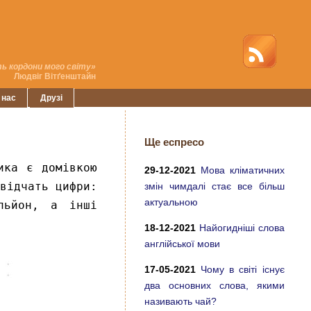
ь кордони мого світу»
Людвіг Вітґенштайн
 нас
Друзі
Ще еспресо
ика є домівкою
29-12-2021
Мова кліматичних
відчать цифри:
змін чимдалі стає все більш
актуальною
льйон, а інші
18-12-2021
Найогидніші слова
англійської мови
17-05-2021
Чому в світі існує
два основних слова, якими
називають чай?