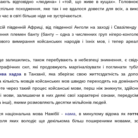
ають відповідно «людина» і «той, що живе в кущах». Головно
спільне походження, яке так і не вдалося довести для всіх, а вик
час в світі більше ніде не зустрічаються.
й південній Африці, від південної Анголи на заході і Свазіленду
ення племен банту (банту – одна з численних груп нігеро-конголез
ового вимирання койсанських народів і їхніх мов, і тепер ареа
і ще залишились, також перебувають в небезпеці зникнення, є сві
графічних сил, які продовжують маргіналізувати і поглинати тубіл
ова хадза
в Танзанії, яка зберігає свою життєздатність за доп
ка кількість мовців койсанських мов швидко переходять на домінан
те через такий процес койсанські мови, перш ніж зникнути, здійс
 мови, залишаючи в них деякі свої характерні ознаки, передусім 
та інші), якими розмовляють десятки мільйонів людей.
ся національна мова Намібії -
нама
, в минулому відома як
готт
ля яких володіє ще декількома більш поширеними мовами, зо