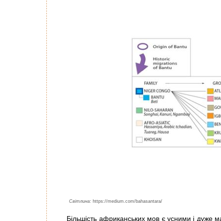
Світлина:
https://medium.com/bahasantara/
Більшість африканських мов є усними і дуже 