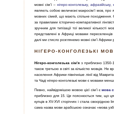
мовні сім’ї –
нігеро-конголезьку
,
афразійську
,
являють собою величезні макросім’ї мов, про 
мовних сімей, що мають спільне походження. Ост
за правилами історично-компаративної лінгвіст
зручним для типізації тої великої кількості мо
представлені в Африці мовами переселенців 
далі ми стисло розглянемо мовні сім’ї Африки
НІГЕРО-КОНГОЛЕЗЬКІ МО
Нігеро-конголезька сім’я
з приблизно 1350-16
також третьою в світі за кількістю мовців. Не
населення Африки північніше лінії від Мавритані
та Чаді нігеро-конголезькі мови є мовами менш
Певно, найвідомішою мовою цієї сім’ї є
мова с
приблизно для 15. Це пояснюється тим, що ця 
купців в XV-XVI сторіччях і стала своєрідною l
сама назва мови арабською означає «мова уз