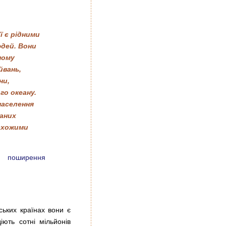
ї є рідними
юдей. Вони
ному
йвань,
ни,
го океану.
населення
ваних
схожими
поширення
ських країнах вони є
ють сотні мільйонів