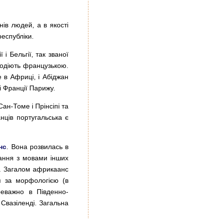
ів людей, а в якості
республіки.
і Бельгії, так званої
олодіють французькою.
 в Африці, і Абіджан
і Франції Парижу.
ан-Томе і Прінсіпі та
нців португальська є
нс
. Вона розвилась в
вання з мовами інших
). Загалом африкаанс
ся за морфологією (в
еважно в Південно-
 Свазіленді. Загальна