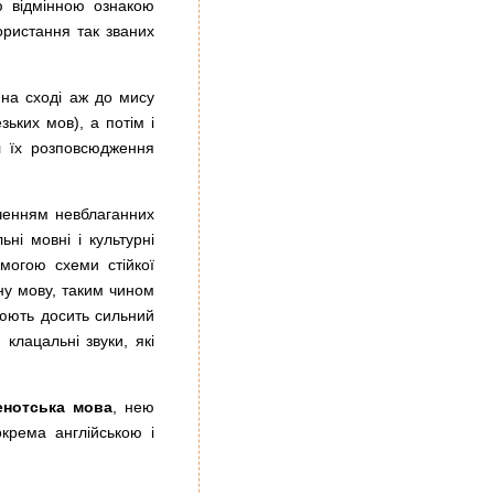
ю відмінною ознакою
ористання так званих
 на сході аж до мису
ьких мов), а потім і
л їх розповсюдження
дченням невблаганних
ьні мовні і культурні
омогою схеми стійкої
тну мову, таким чином
нюють досить сильний
клацальні звуки, які
енотська мова
, нею
крема англійською і