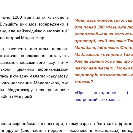
зно 1200 мов і за їх кількістю в
Мови австронезійської сім’
й. Більшість цих мов зосереджено в
для понад 380 мільйонів л
еану, але найзахіднішою мовою цієї
розповсюджені на величез
 на острові Мадагаскар.
просторі, який включає Та
Малайзію, Індонезію, Філіпі
ло заселено протягом першого
Мадагаскар і острови Тихо
гвістичні дослідження показують
Але як виявилось так, що 
яванською мовами того часу. Потім
таких величезних і ізольо
ською і деякими африканськими
територій розмовляють 
лась в сучасну малагасійську мову.
мовами?
ього населення Мадагаскару, яке
рім Мадагаскару нею розмовляє
«Про походження і 
ньйон і Маврикій.
австронезійських мовь»
сли європейські колонізатори, і тому зараз в багатьох африкан
і другої (але часто і першої – особливо в мегаполісах) володі