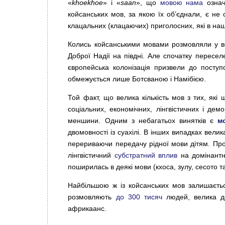
«
khoekhoe
» і «
saan
», що
мовою нама
означ
койсанських мов, за якою їх об’єднали, є не 
клацальних (клацаючих) приголосних, які в наш 
Колись койсанськими мовами розмовляли у всі
Доброї Надії на півдні. Але спочатку пересел
європейська колонізація призвели до поступ
обмежується лише Ботсваною і Намібією.
Той факт, що велика кількість мов з тих, як
соціальних, економічних, лінгвістичних і демо
меншини. Одним з небагатьох винятків є
м
двомовності із суахілі. В інших випадках вели
перериваючи передачу рідної мови дітям. Про
лінгвістичний
субстратний вплив
на домінантні
поширилась в деякі мови (кхоса, зулу, сесото 
Найбільшою ж із койсанських мов залишаєть
розмовляють
до 300 тисяч
людей, велика до
африкаанс.