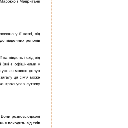
Марокко і Мавританії
азано у її назві, від
до південних регіонів
 на південь і схід від
 (які є офіційними у
истується мовою долуо
загалу ця сім'я може
контрольував суттєву
в. Вони розповсюджені
ння походить від слів