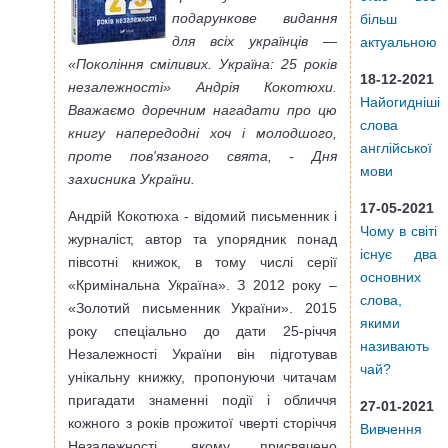
подарункове видання
більш
для всіх українців —
актуальною
«Покоління сміливих. Україна: 25 років
18-12-2021
незалежності» Андрія Кокотюхи.
Найогидніші
Вважаємо доречним нагадати про цю
слова
книгу напередодні хоч і молодшого,
англійської
проте пов'язаного свята, - Дня
мови
захисника України.
17-05-2021
Андрій Кокотюха - відомий письменник і
Чому в світі
журналіст, автор та упорядник понад
існує два
півсотні книжок, в тому числі серії
основних
«Кримінальна Україна». З 2012 року –
слова,
«Золотий письменник України». 2015
якими
року спеціально до дати 25-річчя
називають
Незалежності України він підготував
чай?
унікальну книжку, пропонуючи читачам
пригадати знаменні події і обличчя
27-01-2021
кожного з років прожитої чверті сторіччя
Вивчення
Незалежності, якому присвячено