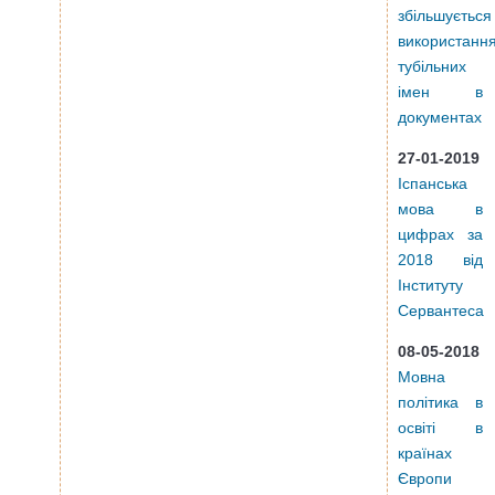
збільшується
використанн
тубільних
імен в
документах
27-01-2019
Іспанська
мова в
цифрах за
2018 від
Інституту
Сервантеса
08-05-2018
Мовна
політика в
освіті в
країнах
Європи