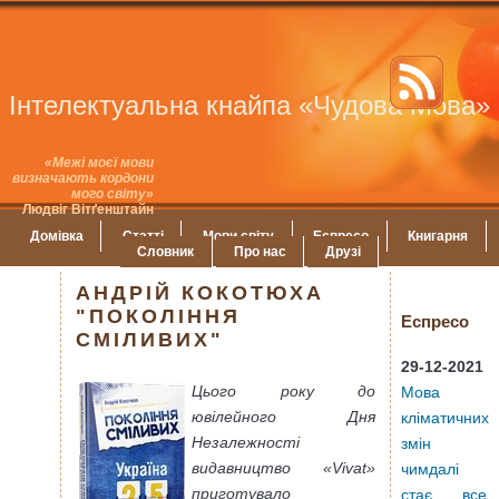
Інтелектуальна кнайпа «Чудова Мова»
«Межі моєї мови
визначають кордони
мого світу»
Людвіг Вітґенштайн
Домівка
Статті
Мови світу
Еспресо
Книгарня
Словник
Про нас
Друзі
АНДРІЙ КОКОТЮХА
"ПОКОЛІННЯ
Еспресо
СМІЛИВИХ"
29-12-2021
Цього року до
Мова
ювілейного Дня
кліматичних
Незалежності
змін
видавництво «Vivat»
чимдалі
приготувало
стає все