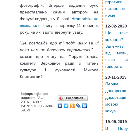
втратила
фотографій. Вперше видання було
останнього
представлено самим автором на
носія
Форумі видавців у Львові.
Hromadske.ua
відзначило
книгу в переліку 11 новинок
12-02-2020
року, на які варто звернути увагу.
Що таке
кохання?
”Це розповідь про ті події, яких за ці
Залежить
роки нам не довелось соромитись”,
-
від мови,
сказав про книгу на Форумі голова
якою ви
комітету Верховної ради з питань
говорите
культури і духовності Микола
Княжицький.
23-11-2019
Перша
докторська
Інформація про
дисертація
видання:
Vivat,
Поделиться…
2016. - 400 с.
мовою
ISBN:
978-617-690-
691-9
кечуа
19-05-2019
В Перу