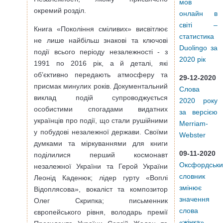
мов
окремий розділ.
онлайн в
світі –
Книга «Покоління сміливих» висвітлює
статистика
не лише найбільш знакові та ключові
Duolingo за
події всього періоду незалежності - з
2020 рік
1991 по 2016 рік, а й деталі, які
об’єктивно передають атмосферу та
29-12-2020
присмак минулих років. Документальний
Слова
виклад подій супроводжується
2020 року
особистими спогадами видатних
за версією
українців про події, що стали рушійними
Merriam-
у побудові незалежної держави. Своїми
Webster
думками та міркуваннями для книги
09-11-2020
поділилися перший космонавт
Оксфордськ
незалежної України та Герой України
словник
Леонід Каденюк; лідер гурту «Воплі
змінює
Відоплясова», вокаліст та композитор
значення
Олег Скрипка; письменник
слова
європейського рівня, володарь премії
«жінка»