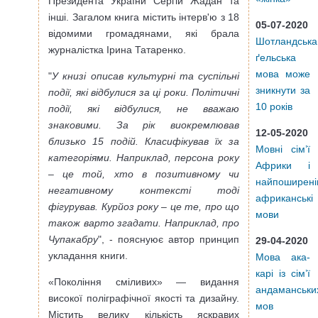
Президента України Сергій Жадан та
інші. Загалом книга містить інтерв'ю з 18
05-07-2020
відомими громадянами, які брала
Шотландська
журналістка Ірина Татаренко.
ґельська
мова може
"
У книзі описав культурні та суспільні
зникнути за
події, які відбулися за ці роки. Політичні
10 років
події, які відбулися, не вважаю
знаковими. За рік виокремлював
12-05-2020
близько 15 подій. Класифікував їх за
Мовні сім’ї
категоріями. Наприклад, персона року
Африки і
– це той, хто в позитивному чи
найпоширені
негативному контексті тоді
африканські
фігурував. Курйоз року – це те, про що
мови
також варто згадати. Наприклад, про
Чупакабру
", - пояснуює автор принцип
29-04-2020
укладання книги.
Мова ака-
карі із сім’ї
«Покоління сміливих» — видання
андаманськи
високої поліграфічної якості та дизайну.
мов
Містить велику кількість яскравих